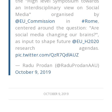
the "High level Symposium towards
an Interdisciplinary view on Social
Media" organised by
@EU_Commission
in
#Rome
,
centered around the question: "Are
social media changing our brains?",
as input to shape future
@EU_H2020
research agendas.
pic.twitter.com/QzR7QdlAUZ
— Radu Prodan (@RaduProdanAAU)
October 9, 2019
OCTOBER 9, 2019