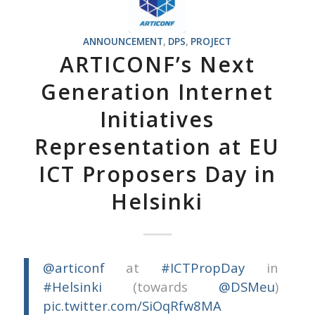
ANNOUNCEMENT
,
DPS
,
PROJECT
ARTICONF’s Next
Generation Internet
Initiatives
Representation at EU
ICT Proposers Day in
Helsinki
@articonf
at
#ICTPropDay
in
#Helsinki
(towards
@DSMeu
)
pic.twitter.com/SiOqRfw8MA