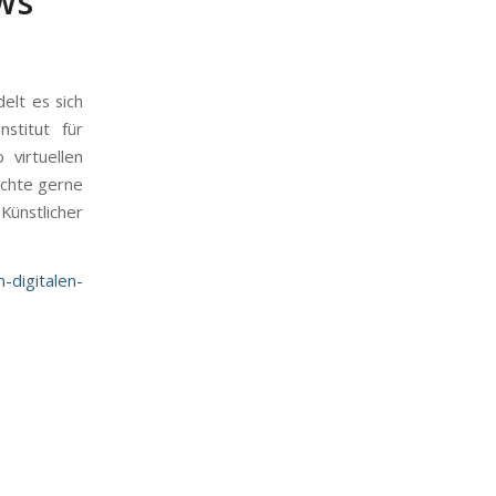
ws
elt es sich
stitut für
o virtuellen
öchte gerne
ünstlicher
-digitalen-