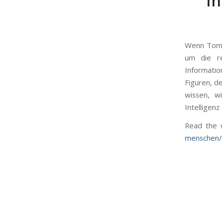
I
Wenn Tom T
um die re
Informatio
Figuren, d
wissen, w
Intelligenz
Read the 
menschen/