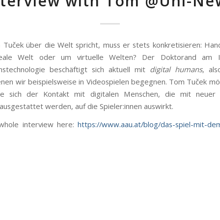
nterview with Tom @Uni-Ne
uček über die Welt spricht, muss er stets konkretisieren: Hand
ale Welt oder um virtuelle Welten? Der Doktorand am In
nstechnologie beschäftigt sich aktuell mit
digital humans
, als
enen wir beispielsweise in Videospielen begegnen. Tom Tuček m
ie sich der Kontakt mit digitalen Menschen, die mit neuer K
 ausgestattet werden, auf die Spieler:innen auswirkt.
whole interview here:
https://www.aau.at/blog/das-spiel-mit-dem